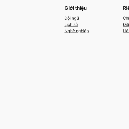
Giới thiệu
Ri
Đội ngũ
Chí
Lịch sử
Điề
Nghề nghiệp
Liê