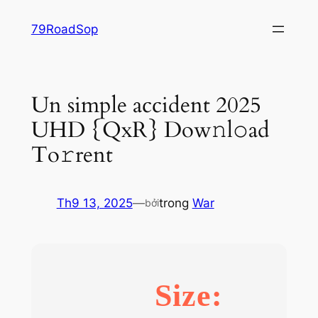
Chuyển
79RoadSop
đến
phần
nội
dung
Un simple accident 2025
UHD {QxR} Dow𝚗l𝚘ad
To𝚛rent
Th9 13, 2025
—
trong
War
bởi
Size: