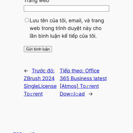
Trang web
Lưu tên của tôi, email, và trang
web trong trình duyệt này cho
lần bình luận kế tiếp của tôi.
←
Trước đó:
Tiếp theo:
Office
ZBrush 2024
365 Business latest
SingleLicense
[Atmos] To𝚛rent
To𝚛rent
Dow𝚗l𝚘ad
→