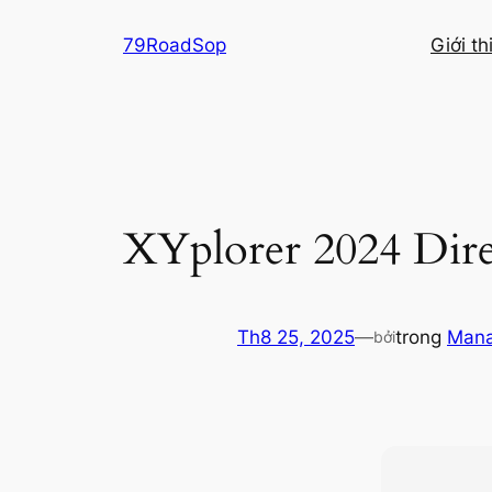
Chuyển
79RoadSop
Giới t
đến
phần
nội
dung
XYplorer 2024 Dir
Th8 25, 2025
—
trong
Man
bởi