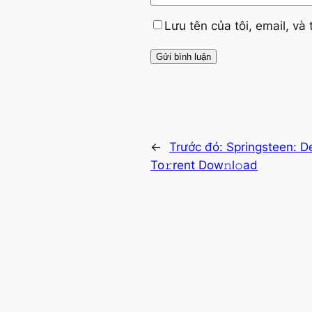
Lưu tên của tôi, email, và 
←
Trước đó:
Springsteen: 
To𝚛rent Dow𝚗l𝚘ad