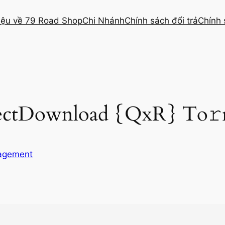
hiệu về 79 Road Shop
Chi Nhánh
Chính sách đổi trả
Chính 
ectDownload {QxR} To𝚛
agement