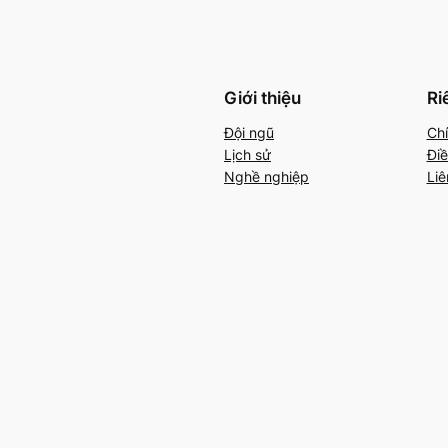
Giới thiệu
Ri
Đội ngũ
Chí
Lịch sử
Điề
Nghề nghiệp
Liê